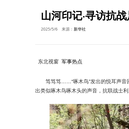
山河印记·寻访抗战
2025/5/6
来源：
新华社
东北视窗
军事热点
笃笃笃……“啄木鸟”发出的悦耳声音回
出类似啄木鸟啄木头的声音，抗联战士利