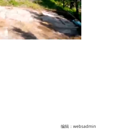
编辑：websadmin