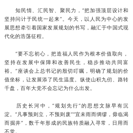
知民情、汇民智、聚民力，“把加强顶层设计和
坚持问计于民统一起来”。今天，以人民为中心的发
展思想牵引着国家发展规划的书写，融汇于中国式现
代化的浩荡征程。
“要不忘初心，把造福人民作为根本价值取向，
坚持在发展中保障和改善民生，稳步推动共同富
裕。”座谈会上总书记的殷切叮嘱，明确了规划的价
值坐标，让发展添了民生温度。纵使山积九仞、路转
千盘，百年大党不会忘记为什么出发。
历史长河中，“规划先行”的思想文脉早有沉
淀。“凡事预则立，不预则废”“宜未雨而绸缪，毋临渴
而掘井”，数千年形成的民族特质融入寻常，日用而
不觉。