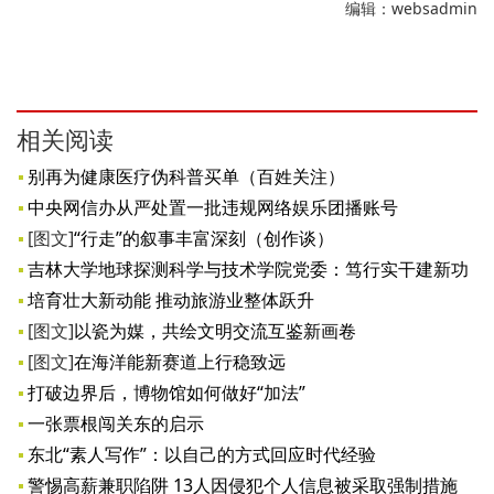
编辑：websadmin
相关阅读
别再为健康医疗伪科普买单（百姓关注）
中央网信办从严处置一批违规网络娱乐团播账号
[图文]
“行走”的叙事丰富深刻（创作谈）
吉林大学地球探测科学与技术学院党委：笃行实干建新功
培育壮大新动能 推动旅游业整体跃升
[图文]
以瓷为媒，共绘文明交流互鉴新画卷
[图文]
在海洋能新赛道上行稳致远
打破边界后，博物馆如何做好“加法”
一张票根闯关东的启示
东北“素人写作”：以自己的方式回应时代经验
警惕高薪兼职陷阱 13人因侵犯个人信息被采取强制措施