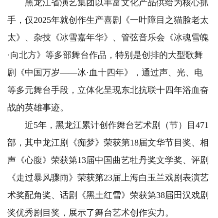
黑龙江省演艺集团以丰富文化产品供给为核心抓
手，仅2025年就创作生产喜剧《一叶障目之猫脸老太
太》、杂技《冰雪嘉年华》、管弦音乐会《冰魂雪魄
·向北方》等多部舞台作品，特别是创排的大型歌舞
剧《中国万岁——冰·血十四年》，通过声、光、电
等多元舞台手段，立体化呈现东北抗联十四年浴血奋
战的英雄事迹。
近5年，黑龙江累计创作舞台艺术剧（节）目471
部，其中龙江剧《痴梦》荣获第18届文华节目奖、相
声《心腹》荣获第13届中国曲艺牡丹奖文学奖、评剧
《走过暴风骤雨》荣获第23届上海白玉兰戏剧表演艺
术奖配角奖、话剧《黑土红雪》荣获第38届田汉戏剧
奖优秀剧目奖，展示了舞台艺术创作实力。